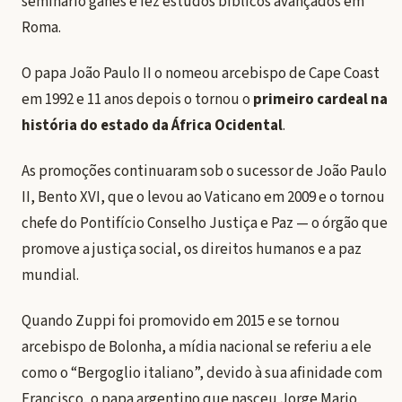
seminário ganês e fez estudos bíblicos avançados em
Roma.
O papa João Paulo II o nomeou arcebispo de Cape Coast
em 1992 e 11 anos depois o tornou o
primeiro cardeal na
história do estado da África Ocidental
.
As promoções continuaram sob o sucessor de João Paulo
II, Bento XVI, que o levou ao Vaticano em 2009 e o tornou
chefe do Pontifício Conselho Justiça e Paz — o órgão que
promove a justiça social, os direitos humanos e a paz
mundial.
Quando Zuppi foi promovido em 2015 e se tornou
arcebispo de Bolonha, a mídia nacional se referiu a ele
como o “Bergoglio italiano”, devido à sua afinidade com
Francisco, o papa argentino que nasceu Jorge Mario