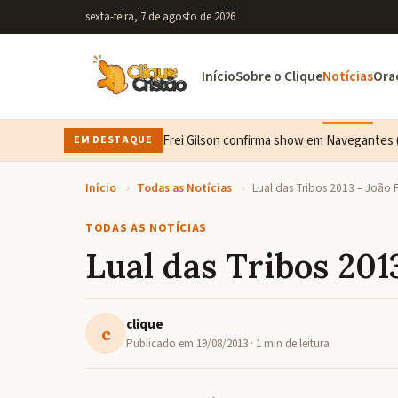
sexta-feira, 7 de agosto de 2026
Início
Sobre o Clique
Notícias
Ora
Frei Gilson confirma show em Navegantes (
EM DESTAQUE
Início
›
Todas as Notícias
›
Lual das Tribos 2013 – João
TODAS AS NOTÍCIAS
Lual das Tribos 201
clique
c
Publicado em
19/08/2013
· 1 min de leitura