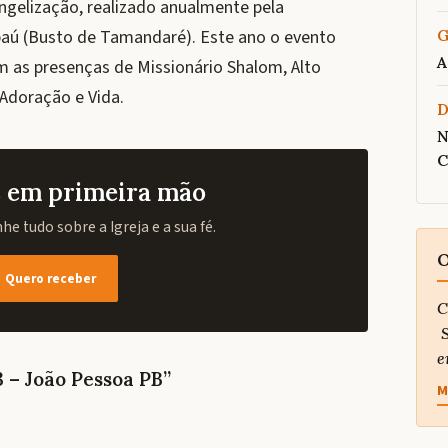
ngelização, realizado anualmente pela
aú (Busto de Tamandaré). Este ano o evento
G
A
m as presenças de Missionário Shalom, Alto
 Adoração e Vida.
N
C
as em primeira mão
e tudo sobre a Igreja e a sua fé.
O
Quero receber
C
S
e
3 – João Pessoa PB”
M