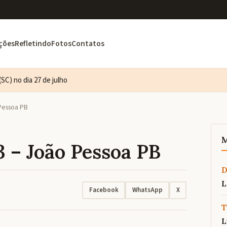
ções
Refletindo
Fotos
Contatos
SC) no dia 27 de julho
 Pessoa PB
M
3 – João Pessoa PB
L
Facebook
WhatsApp
X
T
L