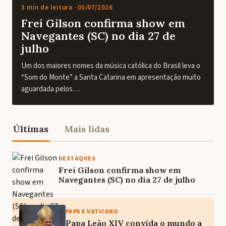
3 min de leitura ·
03/07/2026
Frei Gilson confirma show em
Navegantes (SC) no dia 27 de
julho
Um dos maiores nomes da música católica do Brasil leva o
“Som do Monte” a Santa Catarina em apresentação muito
aguardada pelos…
Últimas
Mais lidas
DESTAQUES
Frei Gilson confirma show em
Navegantes (SC) no dia 27 de julho
PAPA E VATICANO
Papa Leão XIV convida o mundo a