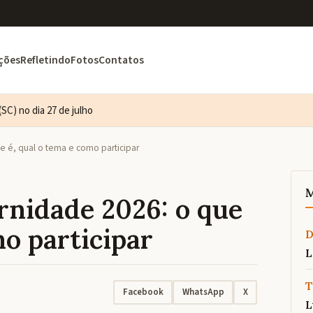
ções
Refletindo
Fotos
Contatos
SC) no dia 27 de julho
 é, qual o tema e como participar
M
nidade 2026: o que
mo participar
L
T
Facebook
WhatsApp
X
L