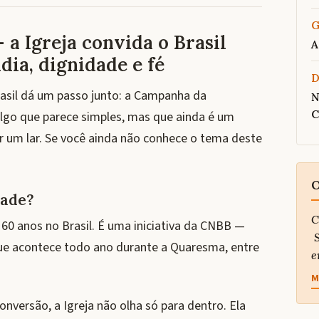
G
 a Igreja convida o Brasil
A
adia, dignidade e fé
rasil dá um passo junto: a Campanha da
N
C
algo que parece simples, mas que ainda é um
er um lar. Se você ainda não conhece o tema deste
O
dade?
C
60 anos no Brasil. É uma iniciativa da CNBB —
S
que acontece todo ano durante a Quaresma, entre
e
M
onversão, a Igreja não olha só para dentro. Ela