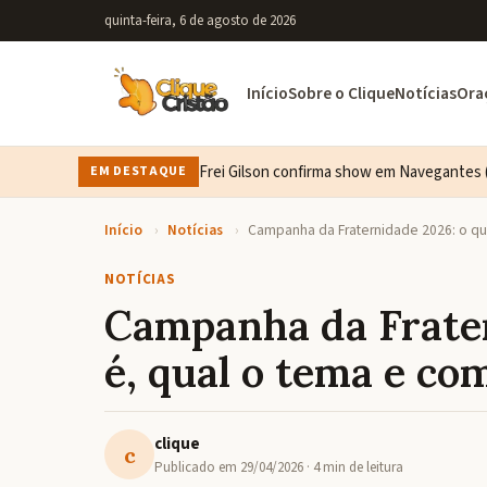
quinta-feira, 6 de agosto de 2026
Início
Sobre o Clique
Notícias
Ora
Frei Gilson confirma show em Navegantes (
EM DESTAQUE
Início
›
Notícias
›
Campanha da Fraternidade 2026: o que
NOTÍCIAS
Campanha da Frater
é, qual o tema e co
clique
c
Publicado em
29/04/2026
· 4 min de leitura