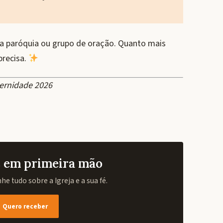
 paróquia ou grupo de oração. Quanto mais
precisa.
ternidade 2026
as em primeira mão
e tudo sobre a Igreja e a sua fé.
Quero receber