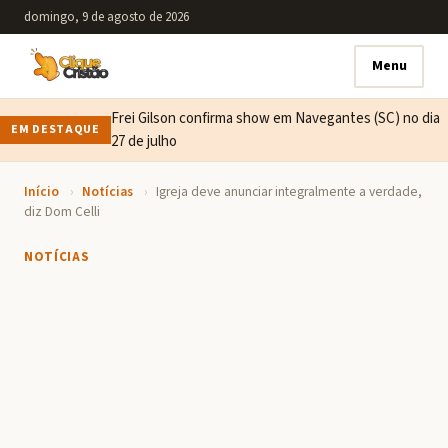
domingo, 9 de agosto de 2026
Menu
Frei Gilson confirma show em Navegantes (SC) no dia
EM DESTAQUE
27 de julho
Início
›
Notícias
›
Igreja deve anunciar integralmente a verdade,
diz Dom Celli
NOTÍCIAS