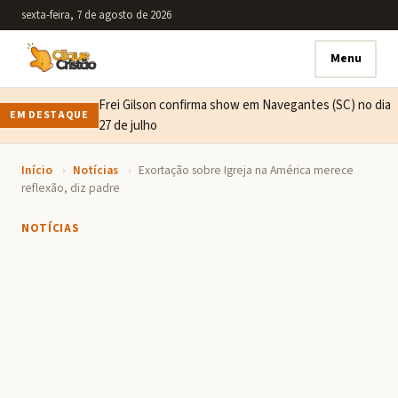
sexta-feira, 7 de agosto de 2026
Menu
Frei Gilson confirma show em Navegantes (SC) no dia
EM DESTAQUE
27 de julho
Início
›
Notícias
›
Exortação sobre Igreja na América merece
reflexão, diz padre
NOTÍCIAS