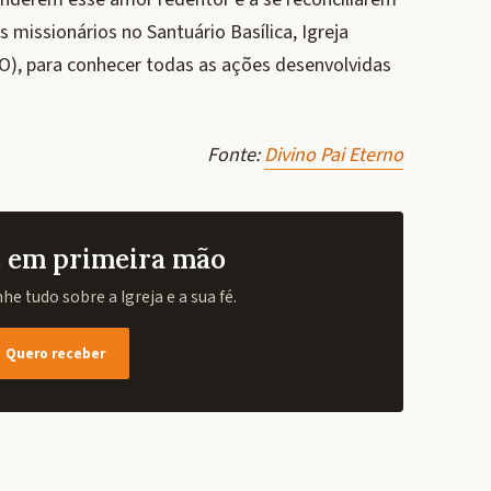
 missionários no Santuário Basílica, Igreja
GO), para conhecer todas as ações desenvolvidas
Fonte:
Divino Pai Eterno
as em primeira mão
e tudo sobre a Igreja e a sua fé.
Quero receber