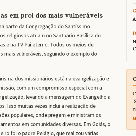
G
tas em prol dos mais vulneráveis
A
uma parte da Congregação do Santíssimo
os religiosos atuam no Santuário Basílica do
N
stas e na TV Pai eterno. Todos os meios de
C
s mais vulneráveis, seguindo o exemplo do
arisma dos missionários está na evangelização e
O
missão, com um compromisso especial com a
C
ngelização, levando a mensagem do Evangelho a
S
s. Isso muitas vezes inclui a realização de
e
sões populares, onde pregam e ministram os
M
ramentos em comunidades diversas. Em Goiás, o
eiro foi o padre Pelágio, que realizou várias