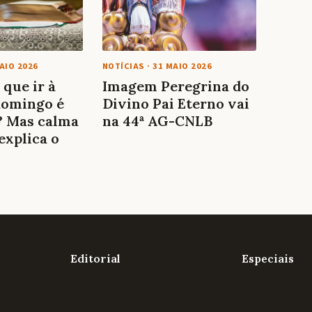
AIO 2026
NOTÍCIAS
·
31 MAIO 2026
 que ir à
Imagem Peregrina do
domingo é
Divino Pai Eterno vai
? Mas calma
na 44ª AG-CNLB
 explica o
Editorial
Especiais