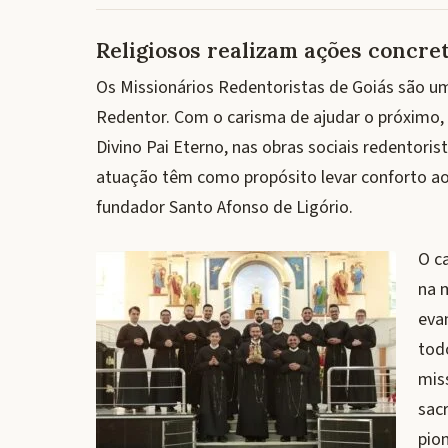
Religiosos realizam ações concre
Os Missionários Redentoristas de Goiás são 
Redentor. Com o carisma de ajudar o próximo, 
Divino Pai Eterno, nas obras sociais redentori
atuação têm como propósito levar conforto ao
fundador Santo Afonso de Ligório.
O c
na 
eva
todo
mis
sac
pion