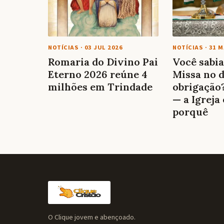
NOTÍCIAS
·
03 JUL 2026
NOTÍCIAS
·
31 M
Romaria do Divino Pai
Você sabia
Eterno 2026 reúne 4
Missa no 
milhões em Trindade
obrigação
— a Igreja
porquê
O Clique jovem e abençoado.