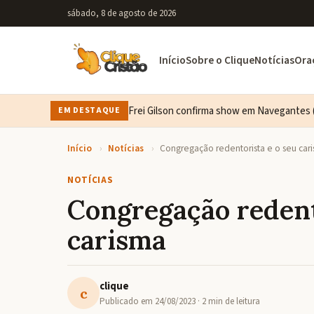
sábado, 8 de agosto de 2026
Início
Sobre o Clique
Notícias
Ora
Frei Gilson confirma show em Navegantes (
EM DESTAQUE
Início
›
Notícias
›
Congregação redentorista e o seu car
NOTÍCIAS
Congregação redent
carisma
clique
c
Publicado em
24/08/2023
· 2 min de leitura