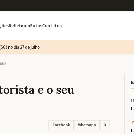
ções
Refletindo
Fotos
Contatos
SC) no dia 27 de julho
isma
M
orista e o seu
L
T
Facebook
WhatsApp
X
L