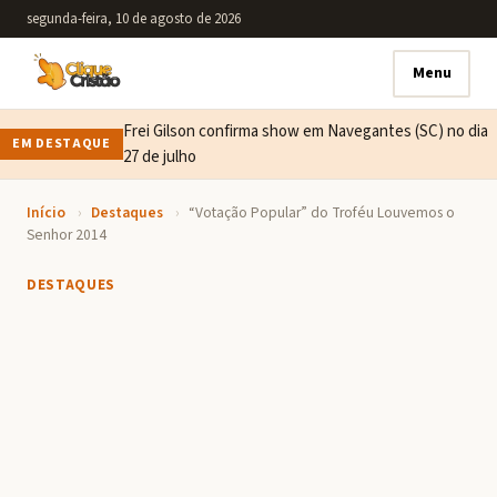
segunda-feira, 10 de agosto de 2026
Menu
Frei Gilson confirma show em Navegantes (SC) no dia
EM DESTAQUE
27 de julho
Início
›
Destaques
›
“Votação Popular” do Troféu Louvemos o
Senhor 2014
DESTAQUES