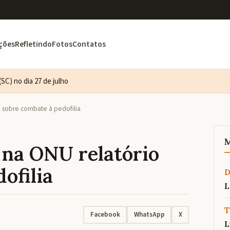
ções
Refletindo
Fotos
Contatos
SC) no dia 27 de julho
o sobre combate à pedofilia
M
 na ONU relatório
ofilia
L
T
Facebook
WhatsApp
X
L