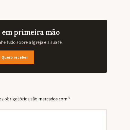
as em primeira mão
e tudo sobre a Igreja e a sua fé.
Quero receber
s obrigatórios são marcados com
*