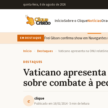
quinta-feira, 6 de agosto de 2026
Início
Sobre o Clique
Notícias
Ora
Frei Gilson confirma show em Navegantes (
EM DESTAQUE
Início
›
Destaques
›
Vaticano apresenta na ONU relatóri
DESTAQUES
Vaticano apresenta
sobre combate à ped
clique
c
Publicado em
16/01/2014
· 5 min de leitura