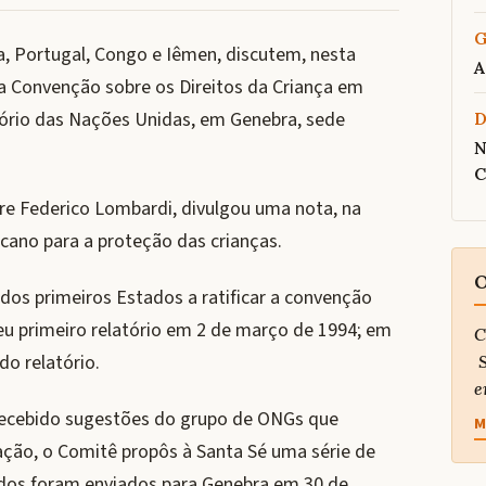
G
, Portugal, Congo e Iêmen, discutem, nesta
A
 da Convenção sobre os Direitos da Criança em
itório das Nações Unidas, em Genebra, sede
N
C
dre Federico Lombardi, divulgou uma nota, na
cano para a proteção das crianças.
O
dos primeiros Estados a ratificar a convenção
eu primeiro relatório em 2 de março de 1994; em
C
o relatório.
S
e
 recebido sugestões do grupo de ONGs que
M
iação, o Comitê propôs à Santa Sé uma série de
ados foram enviados para Genebra em 30 de