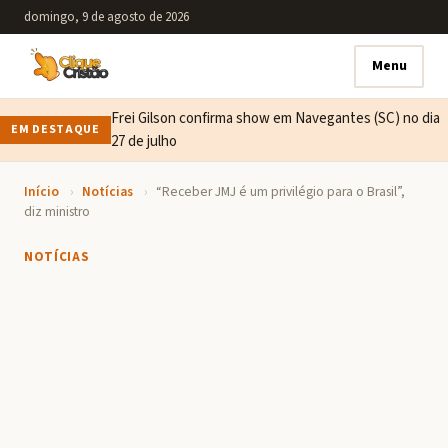
domingo, 9 de agosto de 2026
Menu
Frei Gilson confirma show em Navegantes (SC) no dia
EM DESTAQUE
27 de julho
Início
›
Notícias
›
“Receber JMJ é um privilégio para o Brasil”,
diz ministro
NOTÍCIAS