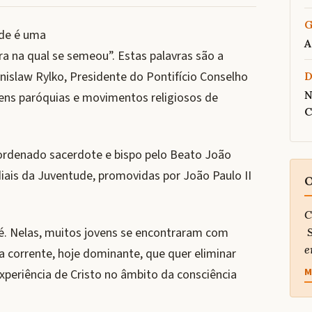
G
ude é uma
A
ra na qual se semeou”. Estas palavras são a
nislaw Rylko, Presidente do Pontifício Conselho
N
vens paróquias e movimentos religiosos de
C
i ordenado sacerdote e bispo pelo Beato João
iais da Juventude, promovidas por João Paulo II
O
C
é. Nelas, muitos jovens se encontraram com
S
e
a corrente, hoje dominante, que quer eliminar
M
xperiência de Cristo no âmbito da consciência