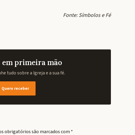
Fonte: Símbolos e Fé
as em primeira mão
e tudo sobre a Igreja e a sua fé.
Quero receber
s obrigatórios são marcados com
*