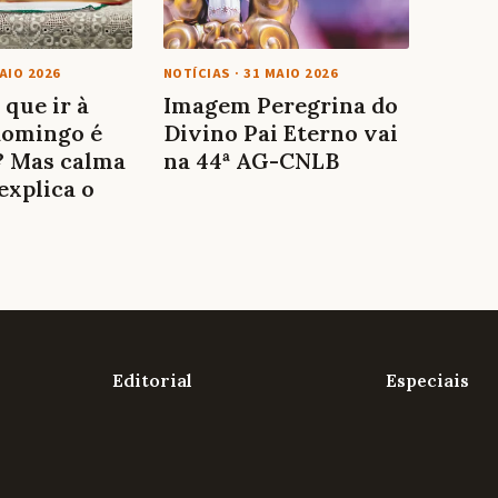
AIO 2026
NOTÍCIAS
·
31 MAIO 2026
 que ir à
Imagem Peregrina do
domingo é
Divino Pai Eterno vai
? Mas calma
na 44ª AG-CNLB
 explica o
Editorial
Especiais