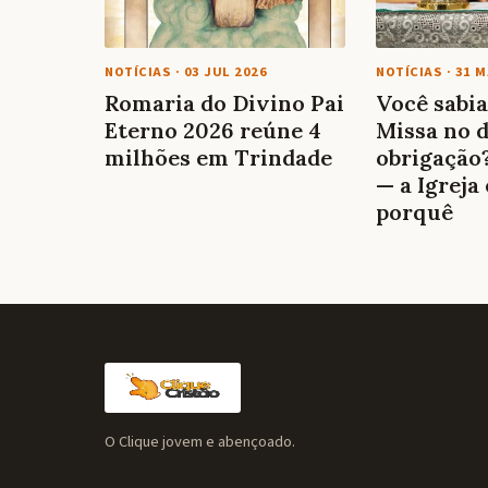
NOTÍCIAS
·
03 JUL 2026
NOTÍCIAS
·
31 M
Romaria do Divino Pai
Você sabia
Eterno 2026 reúne 4
Missa no 
milhões em Trindade
obrigação
— a Igreja
porquê
O Clique jovem e abençoado.