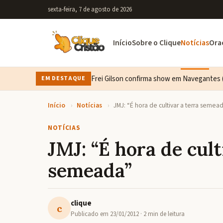
sexta-feira, 7 de agosto de 2026
Início
Sobre o Clique
Notícias
Ora
Frei Gilson confirma show em Navegantes (
EM DESTAQUE
Início
›
Notícias
›
JMJ: “É hora de cultivar a terra semea
NOTÍCIAS
JMJ: “É hora de cult
semeada”
clique
c
Publicado em
23/01/2012
· 2 min de leitura