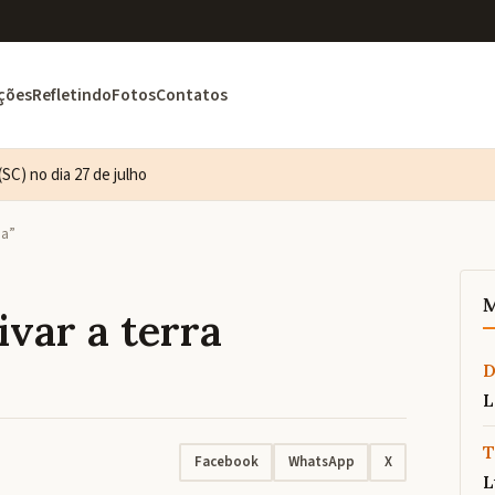
ções
Refletindo
Fotos
Contatos
SC) no dia 27 de julho
da”
M
ivar a terra
L
T
Facebook
WhatsApp
X
L