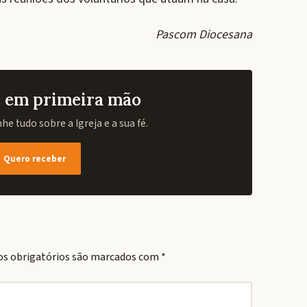
Pascom Diocesana
as em primeira mão
e tudo sobre a Igreja e a sua fé.
Quero receber
s obrigatórios são marcados com
*