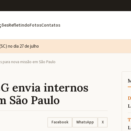
ções
Refletindo
Fotos
Contatos
SC) no dia 27 de julho
os para nova missão em São Paulo
M
CG envia internos
m São Paulo
L
T
Facebook
WhatsApp
X
L