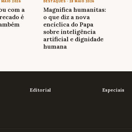
 MAIO 2026
DESTAQUES
·
28 MAIO 2026
lou com a
Magnifica humanitas:
recado é
o que diz a nova
também
encíclica do Papa
sobre inteligência
artificial e dignidade
humana
Editorial
Especiais