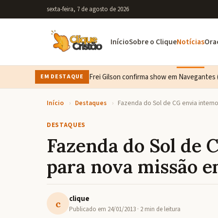
sexta-feira, 7 de agosto de 2026
Início
Sobre o Clique
Notícias
Ora
Frei Gilson confirma show em Navegantes (
EM DESTAQUE
Início
›
Destaques
›
Fazenda do Sol de CG envia intern
DESTAQUES
Fazenda do Sol de 
para nova missão e
clique
c
Publicado em
24/01/2013
· 2 min de leitura