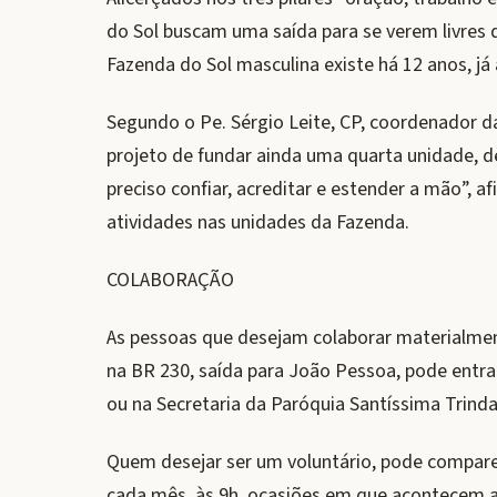
do Sol buscam uma saída para se verem livres 
Fazenda do Sol masculina existe há 12 anos, já
Segundo o Pe. Sérgio Leite, CP, coordenador d
projeto de fundar ainda uma quarta unidade, de
preciso confiar, acreditar e estender a mão”, a
atividades nas unidades da Fazenda.
COLABORAÇÃO
As pessoas que desejam colaborar materialmen
na BR 230, saída para João Pessoa, pode entra
ou na Secretaria da Paróquia Santíssima Trind
Quem desejar ser um voluntário, pode compare
cada mês, às 9h, ocasiões em que acontecem a