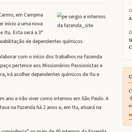
G
 Carmo, em Campina
A
r início a uma nova
 Itu. Esta será a 3ª
N
 reabilitação de dependentes químicos.
C
olaborar com o início dos trabalhos na Fazenda
paço pertence aos Missionários Passionistas e
ora, irá acolher dependentes químicos de Itu e
O
C
 ano e irão viver como internos em São Paulo. A
S
e
ava na Fazenda há 2 anos e, em Itu, atuará na
M
e convivência”, os mais de 40 internos da Fazenda