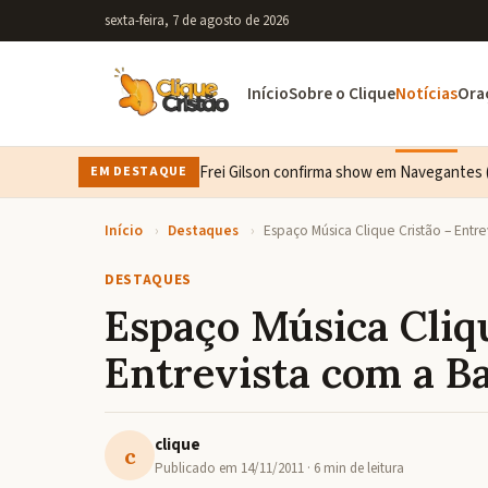
sexta-feira, 7 de agosto de 2026
Início
Sobre o Clique
Notícias
Ora
Frei Gilson confirma show em Navegantes (
EM DESTAQUE
Início
›
Destaques
›
Espaço Música Clique Cristão – Entr
DESTAQUES
Espaço Música Cliq
Entrevista com a 
clique
c
Publicado em
14/11/2011
· 6 min de leitura