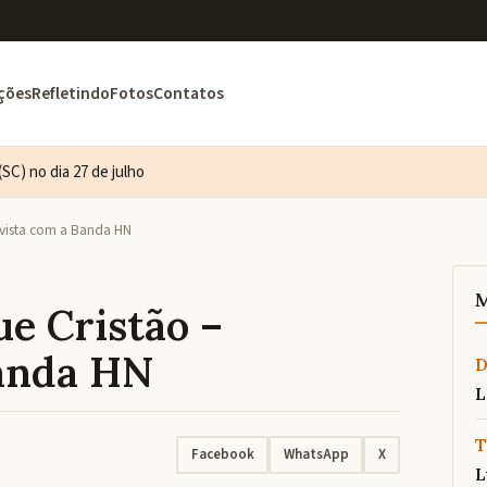
ções
Refletindo
Fotos
Contatos
SC) no dia 27 de julho
evista com a Banda HN
M
ue Cristão –
Banda HN
L
T
Facebook
WhatsApp
X
L