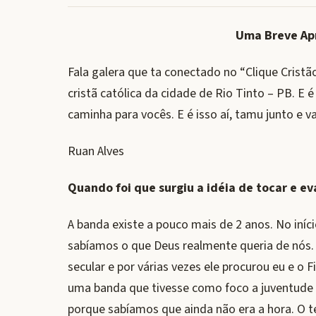
Uma Breve Ap
Fala galera que ta conectado no “Clique Cris
cristã católica da cidade de Rio Tinto – PB. E
caminha para vocês. E é isso aí, tamu junto e v
Ruan Alves
Quando foi que surgiu a idéia de tocar e 
A banda existe a pouco mais de 2 anos. No iní
sabíamos o que Deus realmente queria de nós
secular e por várias vezes ele procurou eu e o F
uma banda que tivesse como foco a juventude e 
porque sabíamos que ainda não era a hora. O 