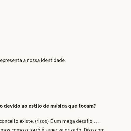
epresenta a nossa identidade.
to devido ao estilo de música que tocam?
reconceito existe. (risos) É um mega desafio …
ritmos como o forró é super valorizado. Digo com