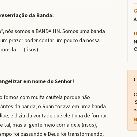
G
resentação da Banda:
A
tão”, nós somos a BANDA HN. Somos uma banda
 é um prazer poder contar um pouco da nossa
N
amos lá … (risos)
C
O
evangelizar em nome do Senhor?
C
cio fomos com muita cautela porque não
S
. Antes da banda, o Ruan tocava em uma banda
e
ilipe, e dizia da vontade que ele tinha de formar
M
tal, mas a gente meio corria dele (risos),
tempo foi passando e Deus foi transformando,