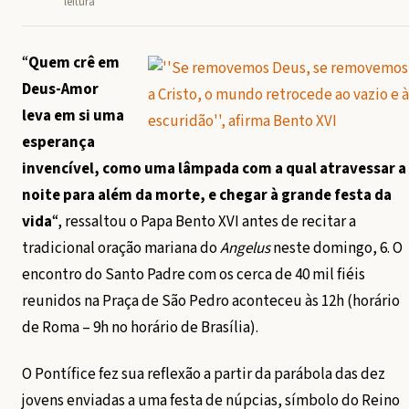
leitura
“
Quem crê em
Deus-Amor
leva em si uma
esperança
invencível, como uma lâmpada com a qual atravessar a
noite para além da morte, e chegar à grande festa da
vida
“, ressaltou o Papa Bento XVI antes de recitar a
tradicional oração mariana do
Angelus
neste domingo, 6. O
encontro do Santo Padre com os cerca de 40 mil fiéis
reunidos na Praça de São Pedro aconteceu às 12h (horário
de Roma – 9h no horário de Brasília).
O Pontífice fez sua reflexão a partir da parábola das dez
jovens enviadas a uma festa de núpcias, símbolo do Reino