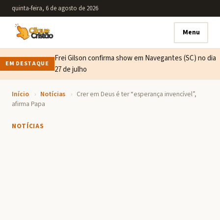
quinta-feira, 6 de agosto de 2026
Menu
Frei Gilson confirma show em Navegantes (SC) no dia
EM DESTAQUE
27 de julho
Início
›
Notícias
›
Crer em Deus é ter “esperança invencível”,
afirma Papa
NOTÍCIAS