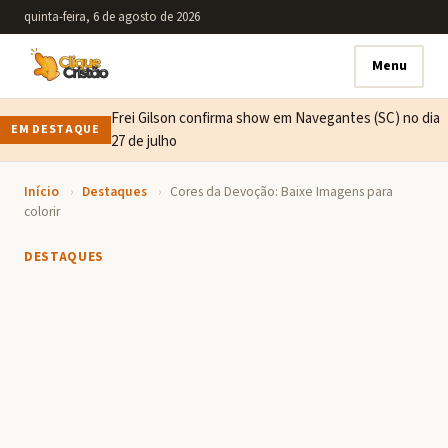
quinta-feira, 6 de agosto de 2026
Menu
Frei Gilson confirma show em Navegantes (SC) no dia
EM DESTAQUE
27 de julho
Início
›
Destaques
›
Cores da Devoção: Baixe Imagens para
colorir
DESTAQUES