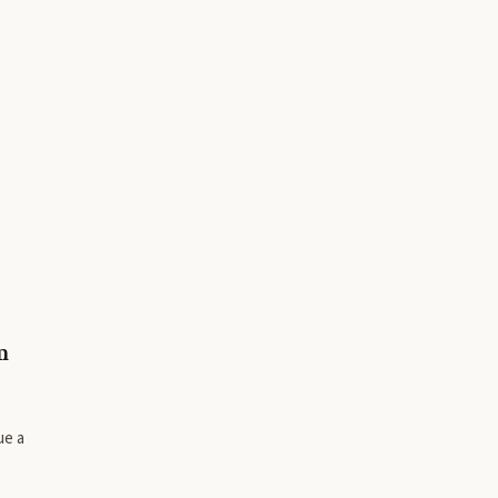
m
ue a