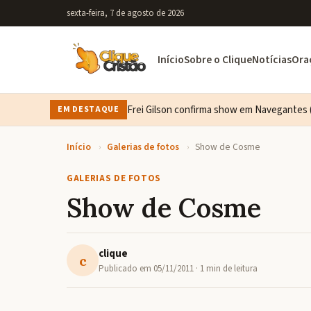
sexta-feira, 7 de agosto de 2026
Início
Sobre o Clique
Notícias
Ora
Frei Gilson confirma show em Navegantes (
EM DESTAQUE
Início
›
Galerias de fotos
›
Show de Cosme
GALERIAS DE FOTOS
Show de Cosme
clique
c
Publicado em
05/11/2011
· 1 min de leitura