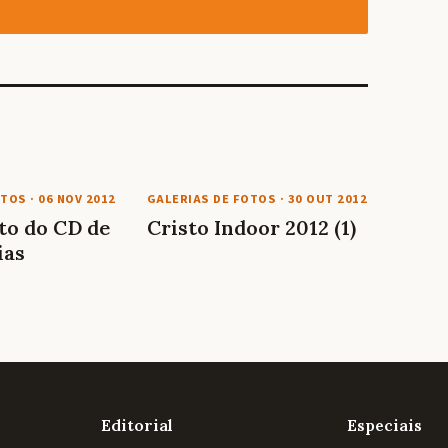
OTOS
·
06 NOV 2012
GALERIAS DE FOTOS
·
30 OUT 2012
o do CD de
Cristo Indoor 2012 (1)
ias
Editorial
Especiais