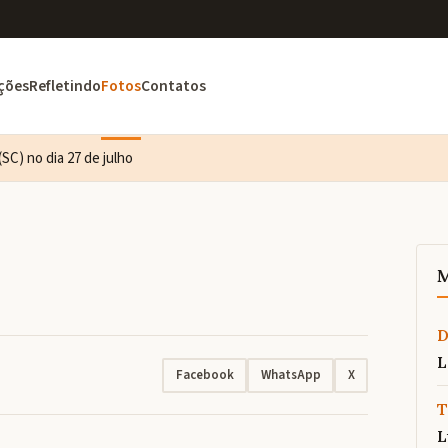
ções
Refletindo
Fotos
Contatos
SC) no dia 27 de julho
M
L
Facebook
WhatsApp
X
T
L