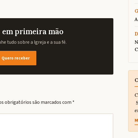
G
A
as em primeira mão
e tudo sobre a Igreja e a sua fé.
N
C
Quero receber
O
C
s obrigatórios são marcados com
*
S
e
M