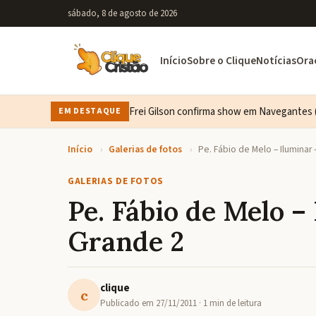
sábado, 8 de agosto de 2026
Início
Sobre o Clique
Notícias
Ora
Frei Gilson confirma show em Navegantes (
EM DESTAQUE
Início
›
Galerias de fotos
›
Pe. Fábio de Melo – Iluminar
GALERIAS DE FOTOS
Pe. Fábio de Melo –
Grande 2
clique
c
Publicado em
27/11/2011
· 1 min de leitura