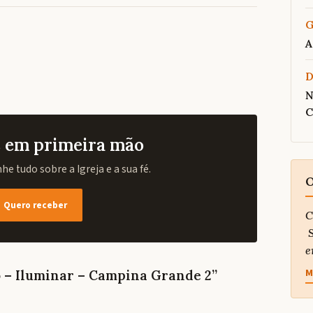
G
A
N
C
as em primeira mão
e tudo sobre a Igreja e a sua fé.
O
Quero receber
C
S
e
M
o – Iluminar – Campina Grande 2”