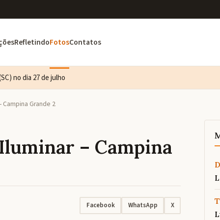
ções
Refletindo
Fotos
Contatos
SC) no dia 27 de julho
 – Campina Grande 2
M
 Iluminar – Campina
L
T
Facebook
WhatsApp
X
L