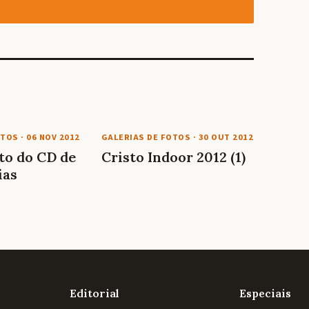
OTOS
·
06 NOV 2012
GALERIAS DE FOTOS
·
30 OUT 2012
o do CD de
Cristo Indoor 2012 (1)
ias
Editorial
Especiais