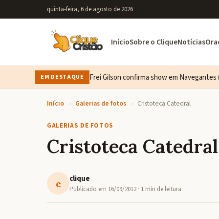
quinta-feira, 6 de agosto de 2026
Início
Sobre o Clique
Notícias
Ora
Frei Gilson confirma show em Navegantes (
EM DESTAQUE
Início
›
Galerias de fotos
›
Cristoteca Catedral
GALERIAS DE FOTOS
Cristoteca Catedral
clique
c
Publicado em
16/09/2012
· 1 min de leitura