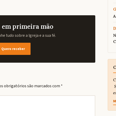
G
A
as em primeira mão
e tudo sobre a Igreja e a sua fé.
N
C
Quero receber
O
C
s obrigatórios são marcados com
*
S
e
M