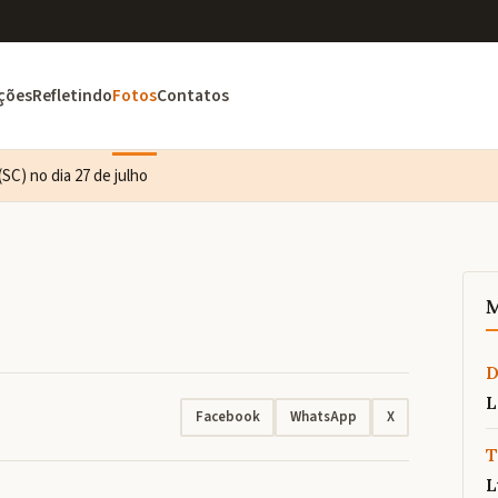
ções
Refletindo
Fotos
Contatos
SC) no dia 27 de julho
M
L
Facebook
WhatsApp
X
T
L