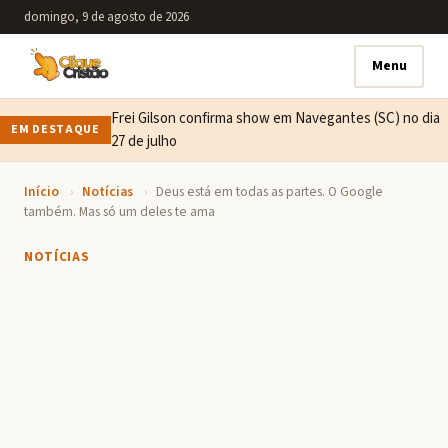
domingo, 9 de agosto de 2026
Menu
Frei Gilson confirma show em Navegantes (SC) no dia
EM DESTAQUE
27 de julho
Início
›
Notícias
›
Deus está em todas as partes. O Google
também. Mas só um deles te ama
NOTÍCIAS